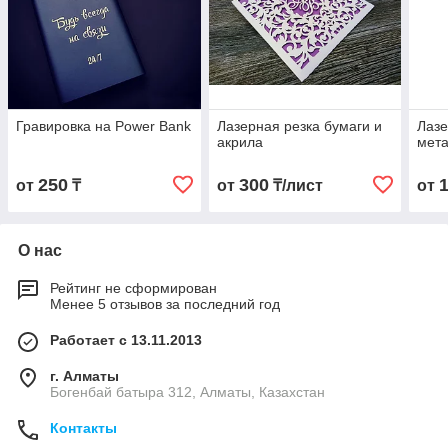
Гравировка на Power Bank
Лазерная резка бумаги и
Лазе
акрила
мет
250
300
от
₸
от
₸/лист
от
О нас
Рейтинг не сформирован
Менее 5 отзывов за последний год
Работает с 13.11.2013
г. Алматы
Богенбай батыра 312, Алматы, Казахстан
Контакты